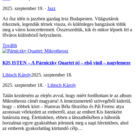
2025. szeptember 19. ·
Jazz
Az ősz idén is jazzben gazdag lesz Budapesten. Világsztárok
érkeznek, legendák térnek vissza, és különleges hangzások töltik
meg a város koncerttermeit. Összeszedtük, kik és mikor lépnek fel a
főváros különböző helyszínein.
Tovább
KIS ISTEN – A Párniczky Quartet új – első vinil – nagylemeze
Libisch Károly
2025. szeptember 18.
2025. szeptember 18. ·
Libisch Károly
Talán kezdeném az elején avval, hogy miért fordítottam le az album
Mikrotheosz címét magyarra! A lemezismertető szövegéből kiderül,
hogy – többek közt – Hamvas Béla filozófus és Pál Ferenc atya
azonosan vélekedett az emberről, azaz az embert Kis Istenként
határozta meg. Életünkben, ebben a látszatbékében a háborúk
borzalmai egyre gyakrabban jelennek meg a napi híreinkben, ahol
az emberek gyakorlatilag kiirtandó célp…