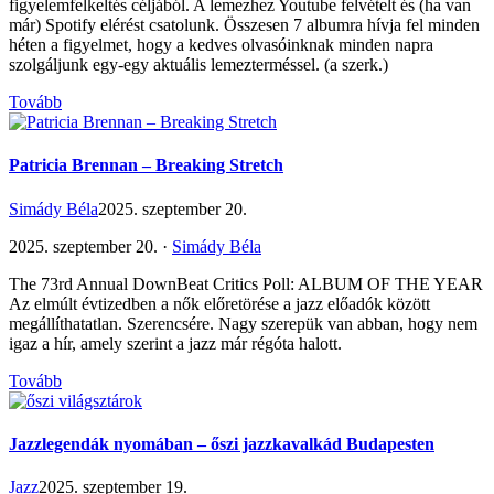
figyelemfelkeltés céljából. A lemezhez Youtube felvételt és (ha van
már) Spotify elérést csatolunk. Összesen 7 albumra hívja fel minden
héten a figyelmet, hogy a kedves olvasóinknak minden napra
szolgáljunk egy-egy aktuális lemezterméssel. (a szerk.)
Tovább
Patricia Brennan – Breaking Stretch
Simády Béla
2025. szeptember 20.
2025. szeptember 20. ·
Simády Béla
The 73rd Annual DownBeat Critics Poll: ALBUM OF THE YEAR
Az elmúlt évtizedben a nők előretörése a jazz előadók között
megállíthatatlan. Szerencsére. Nagy szerepük van abban, hogy nem
igaz a hír, amely szerint a jazz már régóta halott.
Tovább
Jazzlegendák nyomában – őszi jazzkavalkád Budapesten
Jazz
2025. szeptember 19.