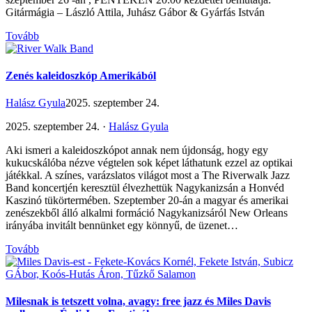
Gitármágia – László Attila, Juhász Gábor & Gyárfás István
Tovább
Zenés kaleidoszkóp Amerikából
Halász Gyula
2025. szeptember 24.
2025. szeptember 24. ·
Halász Gyula
Aki ismeri a kaleidoszkópot annak nem újdonság, hogy egy
kukucskálóba nézve végtelen sok képet láthatunk ezzel az optikai
játékkal. A színes, varázslatos világot most a The Riverwalk Jazz
Band koncertjén keresztül élvezhettük Nagykanizsán a Honvéd
Kaszinó tükörtermében. Szeptember 20-án a magyar és amerikai
zenészekből álló alkalmi formáció Nagykanizsáról New Orleans
irányába invitált bennünket egy könnyű, de üzenet…
Tovább
Milesnak is tetszett volna, avagy: free jazz és Miles Davis