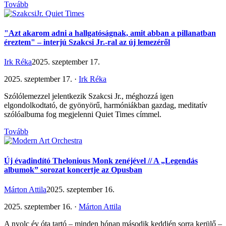
Tovább
"Azt akarom adni a hallgatóságnak, amit abban a pillanatban
éreztem" – interjú Szakcsi Jr.-ral az új lemezéről
Irk Réka
2025. szeptember 17.
2025. szeptember 17. ·
Irk Réka
Szólólemezzel jelentkezik Szakcsi Jr., méghozzá igen
elgondolkodtató, de gyönyörű, harmóniákban gazdag, meditatív
szólóalbuma fog megjelenni Quiet Times címmel.
Tovább
Új évadindító Thelonious Monk zenéjével // A „Legendás
albumok” sorozat koncertje az Opusban
Márton Attila
2025. szeptember 16.
2025. szeptember 16. ·
Márton Attila
A nyolc év óta tartó – minden hónap második keddjén sorra kerülő –