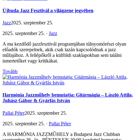
Újbuda Jazz Fesztivál a világzene jegyében
Jazz
2025. szeptember 25.
2025. szeptember 25. ·
Jazz
A ma kezdődő jazzfesztivál programjában túlnyomórészt olyan
előadók szerepelnek, akik csak lazán kapcsolódnak a jazz
műfajához. A fellépőkről a külföldi szaklapokban sem találni
ismertetőket vagy kritikákat.
Tovább
Harmónia Jazzműhely bemutatja: Gitármágia – László Attila,
Juhász Gábor & Gyárfás István
Pallai Péter
2025. szeptember 25.
2025. szeptember 25. ·
Pallai Péter
A HARMÓNIA JAZZMŰHELY a Budapest Jazz Clubban
szeptember 26 -án , PÉNTEKEN 20:00 kezdettel bemutatja: