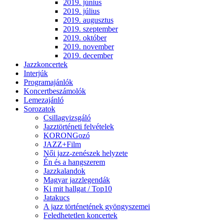
2019. június
2019. július
2019. augusztus
2019. szeptember
2019. október
2019. november
2019. december
Jazzkoncertek
Interjúk
Programajánlók
Koncertbeszámolók
Lemezajánló
Sorozatok
Csillagvizsgáló
Jazztörténeti felvételek
KORONGozó
JAZZ+Film
Női jazz-zenészek helyzete
Én és a hangszerem
Jazzkalandok
Magyar jazzlegendák
Ki mit hallgat / Top10
Jatakucs
A jazz történetének gyöngyszemei
Feledhetetlen koncertek