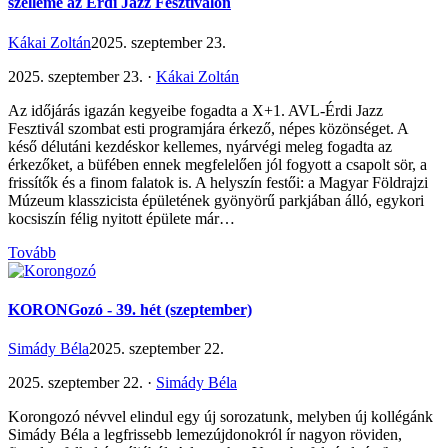
szelleme az Érdi Jazz Fesztiválon
Kákai Zoltán
2025. szeptember 23.
2025. szeptember 23. ·
Kákai Zoltán
Az időjárás igazán kegyeibe fogadta a X+1. AVL-Érdi Jazz
Fesztivál szombat esti programjára érkező, népes közönséget. A
késő délutáni kezdéskor kellemes, nyárvégi meleg fogadta az
érkezőket, a büfében ennek megfelelően jól fogyott a csapolt sör, a
frissítők és a finom falatok is. A helyszín festői: a Magyar Földrajzi
Múzeum klasszicista épületének gyönyörű parkjában álló, egykori
kocsiszín félig nyitott épülete már…
Tovább
KORONGozó - 39. hét (szeptember)
Simády Béla
2025. szeptember 22.
2025. szeptember 22. ·
Simády Béla
Korongozó névvel elindul egy új sorozatunk, melyben új kollégánk
Simády Béla a legfrissebb lemezújdonokról ír nagyon röviden,