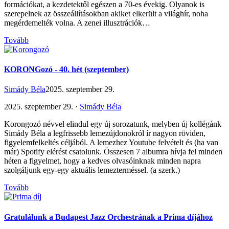
formációkat, a kezdetektől egészen a 70-es évekig. Olyanok is
szerepelnek az összeállításokban akiket elkerült a világhír, noha
megérdemelték volna. A zenei illusztrációk…
Tovább
KORONGozó - 40. hét (szeptember)
Simády Béla
2025. szeptember 29.
2025. szeptember 29. ·
Simády Béla
Korongozó névvel elindul egy új sorozatunk, melyben új kollégánk
Simády Béla a legfrissebb lemezújdonokról ír nagyon röviden,
figyelemfelkeltés céljából. A lemezhez Youtube felvételt és (ha van
már) Spotify elérést csatolunk. Összesen 7 albumra hívja fel minden
héten a figyelmet, hogy a kedves olvasóinknak minden napra
szolgáljunk egy-egy aktuális lemezterméssel. (a szerk.)
Tovább
Gratulálunk a Budapest Jazz Orchestrának a Prima díjához