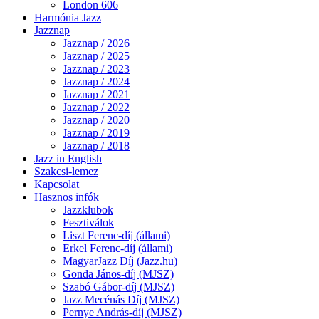
London 606
Harmónia Jazz
Jazznap
Jazznap / 2026
Jazznap / 2025
Jazznap / 2023
Jazznap / 2024
Jazznap / 2021
Jazznap / 2022
Jazznap / 2020
Jazznap / 2019
Jazznap / 2018
Jazz in English
Szakcsi-lemez
Kapcsolat
Hasznos infók
Jazzklubok
Fesztiválok
Liszt Ferenc-díj (állami)
Erkel Ferenc-díj (állami)
MagyarJazz Díj (Jazz.hu)
Gonda János-díj (MJSZ)
Szabó Gábor-díj (MJSZ)
Jazz Mecénás Díj (MJSZ)
Pernye András-díj (MJSZ)