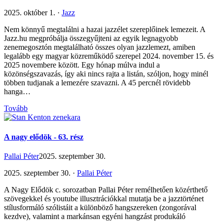
2025. október 1. ·
Jazz
Nem könnyű megtalálni a hazai jazzélet szereplőinek lemezeit. A
Jazz.hu megpróbálja összegyűjteni az egyik legnagyobb
zenemegosztón megtalálható összes olyan jazzlemezt, amiben
legalább egy magyar közreműködő szerepel 2024. november 15. és
2025 novembere között. Egy hónap múlva indul a
közönségszavazás, így aki nincs rajta a listán, szóljon, hogy minél
többen tudjanak a lemezére szavazni. A 45 percnél rövidebb
hanga…
Tovább
A nagy elődök - 63. rész
Pallai Péter
2025. szeptember 30.
2025. szeptember 30. ·
Pallai Péter
A Nagy Elődök c. sorozatban Pallai Péter remélhetően közérthető
szövegekkel és youtube illusztrációkkal mutatja be a jazztörténet
stílusformáló szólistáit a különböző hangszereken (zongorával
kezdve), valamint a markánsan egyéni hangzást produkáló